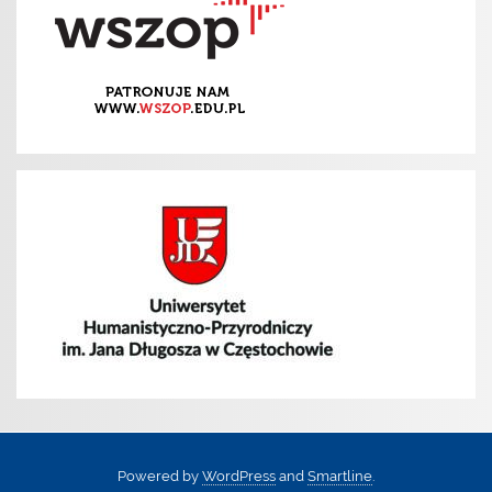
Powered by
WordPress
and
Smartline
.