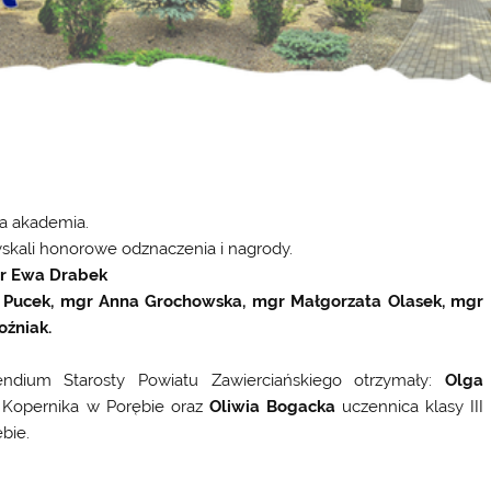
ta akademia.
yskali honorowe odznaczenia i nagrody.
gr Ewa Drabek
a Pucek, mgr Anna Grochowska, mgr Małgorzata Olasek, mgr
oźniak.
ndium Starosty Powiatu Zawierciańskiego
otrzymały:
Olga
 Kopernika w Porębie oraz
Oliwia Bogacka
uczennica klasy III
bie.