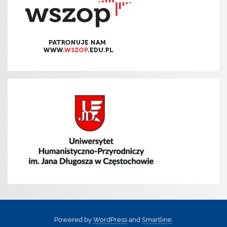
Powered by
WordPress
and
Smartline
.