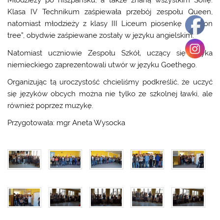
Młodzieży po hiszpańsku, a także znaną wszystkim Sofię.
Klasa IV Technikum zaśpiewała przebój zespołu Queen,
natomiast młodzieży z klasy III Liceum piosenkę „Lemon
tree”, obydwie zaśpiewane zostały w języku angielskim.
Natomiast uczniowie Zespołu Szkół‚ uczący się języka
niemieckiego zaprezentowali utwór w języku Goethego.
Organizując tą uroczystość chcieliśmy podkreślić, że uczyć
się języków obcych można nie tylko ze szkolnej ławki, ale
również poprzez muzykę.
Przygotowała: mgr Aneta Wysocka