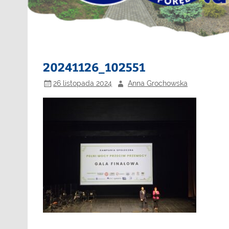
20241126_102551
26 listopada 2024
Anna Grochowska