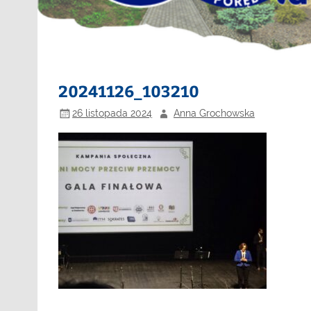
20241126_103210
26 listopada 2024
Anna Grochowska