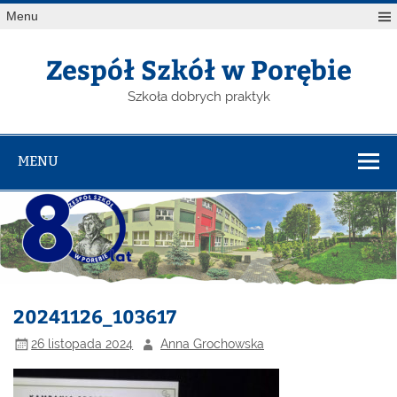
Menu
Zespół Szkół w Porębie
Szkoła dobrych praktyk
MENU
20241126_103617
26 listopada 2024
Anna Grochowska