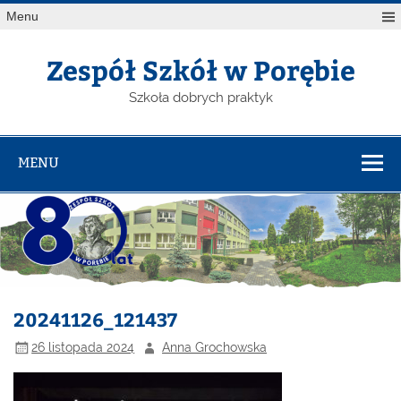
Menu
Zespół Szkół w Porębie
Szkoła dobrych praktyk
MENU
20241126_121437
26 listopada 2024
Anna Grochowska