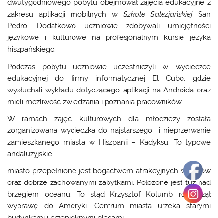
dwutygodniowego pobytu obejmował zajęcia edukacyjne z
zakresu aplikacji mobilnych w
Szkole Salezjańskiej
San
Pedro. Dodatkowo uczniowie zdobywali umiejętności
językowe i kulturowe na profesjonalnym kursie języka
hiszpańskiego.
Podczas pobytu uczniowie uczestniczyli w wycieczce
edukacyjnej do firmy informatycznej El Cubo, gdzie
wysłuchali wykładu dotyczącego aplikacji na Androida oraz
mieli możliwość zwiedzania i poznania pracowników.
W ramach zajęć kulturowych dla młodzieży została
zorganizowana wycieczka do najstarszego i nieprzerwanie
zamieszkanego miasta w Hiszpanii – Kadyksu. To typowe
andaluzyjskie
miasto przepełnione jest bogactwem atrakcyjnych widoków
oraz dobrze zachowanymi zabytkami. Położone jest tuż nad
brzegiem oceanu. To stąd Krzysztof Kolumb rozpoczął
wyprawę do Ameryki. Centrum miasta urzeka starymi
budynkami i przepięknymi placami.