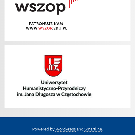
Powered by
WordPress
and
Smartline
.