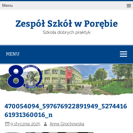
Menu
Zespół Szkół w Porębie
Szkoła dobrych praktyk
MENU
470054094_597676922891949_5274416
61931360016_n
9 stycznia 2025
Anna Grochowska