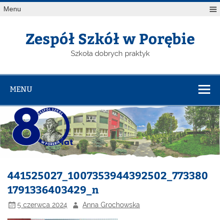
Menu
Zespół Szkół w Porębie
Szkoła dobrych praktyk
MENU
441525027_1007353944392502_773380
1791336403429_n
5 czerwca 2024
Anna Grochowska