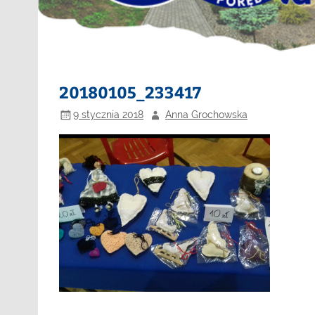
20180105_233417
9 stycznia 2018
Anna Grochowska