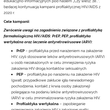
edukacyjno-informacyjnych pod hasłem „Czy wiesz, że…”,
będącej kontynuacją kampanii profilaktycznej HIV/AIDS z
2020 r.
Cele kampanii
:
Zwrócenie uwagi na zagadnienia związane z profilaktyką
farmakologiczną HIV/AIDS: PrEP, PEP, profilaktyka
wertykalna oraz leczenie antyretrowirusowe (ARV):
PrEP
– profilaktyka przed narażeniem na zakażenie
HIV, czyli stosowanie leków antyretrowirusowych (ARV)
u osób niezakażonych w celu zmniejszenia ryzyka
zakażenia HIV drogą kontaktów seksualnych.
PEP
– profilaktyka po narażeniu na zakażenie HIV
(gwałt, przypadkowe zakłucie igłą niewiadomego
pochodzenia, kontakt z krwią osoby zakażonej)
polegająca na podaniu leków antyretrowirusowych
(ARV) w celu zminimalizowania ryzyka zakażenia HIV.
Profilaktyka wertykalna
– zapobieganie
przeniesienia zakażenia HIV z zakażonej matki