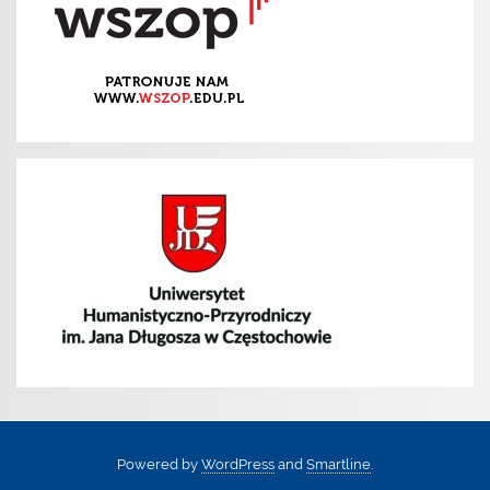
Powered by
WordPress
and
Smartline
.