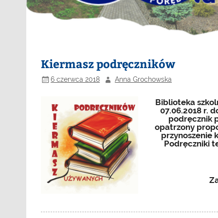
Kiermasz podręczników
6 czerwca 2018
Anna Grochowska
Biblioteka szko
07.06.2018 r. d
podręcznik 
opatrzony prop
przynoszenie k
Podręczniki t
Za