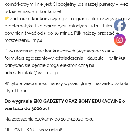
komórkowym i nie jest Ci obojętny los naszej planety – weź
udział w naszym konkursie!
Zadaniem konkursowym jest nagranie filmu związanego z
problematyką Ekologii w życiu młodych ludzi – Film
powinien trwać od 5 do 10 minut. Plik należy przesłać w
rozszerzeniu .mp4.
Przyjmowanie prac konkursowych (wymagane skany:
formularz zgłoszeniowy, oświadczenia i klauzule – w linku)
odbywać się będzie drogą elektroniczną na
adres: kontakt@wsb.net.pl
W tytule wiadomości należy wpisać:
„Imię i nazwisko, szkoła
i tytuł filmu”
.
Do wygrania EKO GADŻETY ORAZ BONY EDUKACYJNE o
wartości do 3000 zł !
Na zgłoszenia czekamy do 10.09.2020 roku.
NIE ZWLEKAJ – weź udział!!!