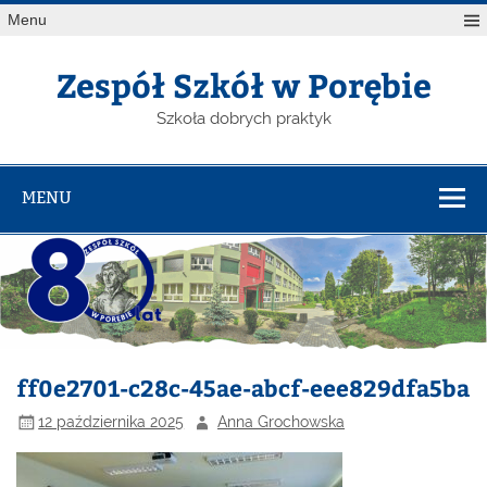
Menu
Zespół Szkół w Porębie
Szkoła dobrych praktyk
MENU
ff0e2701-c28c-45ae-abcf-eee829dfa5ba
12 października 2025
Anna Grochowska