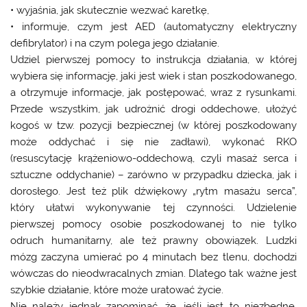
• wyjaśnia, jak skutecznie wezwać karetkę,
• informuje, czym jest AED (automatyczny elektryczny
defibrylator) i na czym polega jego działanie.
Udziel pierwszej pomocy to instrukcja działania, w której
wybiera się informację, jaki jest wiek i stan poszkodowanego,
a otrzymuje informacje, jak postępować, wraz z rysunkami.
Przede wszystkim, jak udrożnić drogi oddechowe, ułożyć
kogoś w tzw. pozycji bezpiecznej (w której poszkodowany
może oddychać i się nie zadławi), wykonać RKO
(resuscytację krążeniowo-oddechową, czyli masaż serca i
sztuczne oddychanie) – zarówno w przypadku dziecka, jak i
dorosłego. Jest też plik dźwiękowy „rytm masażu serca”,
który ułatwi wykonywanie tej czynności. Udzielenie
pierwszej pomocy osobie poszkodowanej to nie tylko
odruch humanitarny, ale też prawny obowiązek. Ludzki
mózg zaczyna umierać po 4 minutach bez tlenu, dochodzi
wówczas do nieodwracalnych zmian. Dlatego tak ważne jest
szybkie działanie, które może uratować życie.
Nie należy jednak zapominać, że, jeśli jest to niezbędne,