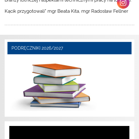
branży lotniczej i aspektami technicznymi pracy na lotnisku.
Kącik przygotowali” mgr Beata Kita, mgr Radosław Fellner
PODRĘCZNIKI 2026/2027