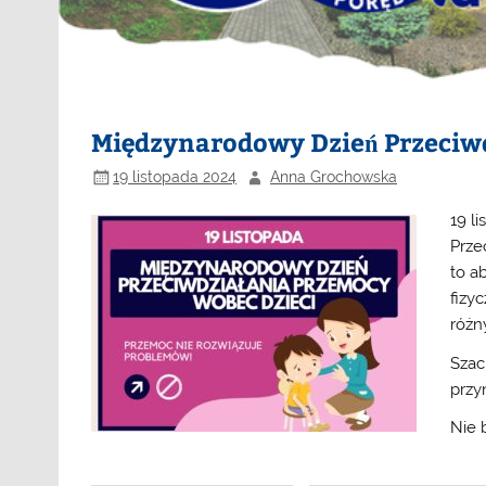
Międzynarodowy Dzień Przeciw
19 listopada 2024
Anna Grochowska
19 l
Prze
to a
fizy
różn
Szac
przy
Nie 