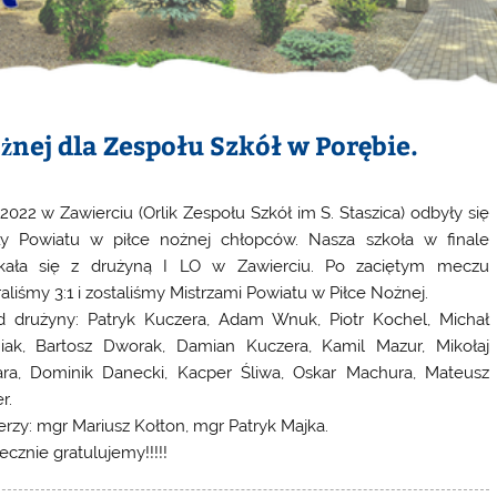
żnej dla Zespołu Szkół w Porębie.
.2022 w Zawierciu (Orlik Zespołu Szkół im S. Staszica) odbyły się
ły Powiatu w piłce nożnej chłopców. Nasza szkoła w finale
kała się z drużyną I LO w Zawierciu. Po zaciętym meczu
aliśmy 3:1 i zostaliśmy Mistrzami Powiatu w Piłce Nożnej.
d drużyny: Patryk Kuczera, Adam Wnuk, Piotr Kochel, Michał
iak, Bartosz Dworak, Damian Kuczera, Kamil Mazur, Mikołaj
ra, Dominik Danecki, Kacper Śliwa, Oskar Machura, Mateusz
r.
erzy: mgr Mariusz Kołton, mgr Patryk Majka.
ecznie gratulujemy!!!!!