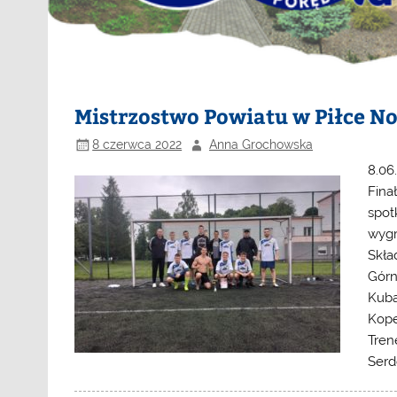
Mistrzostwo Powiatu w Piłce No
8 czerwca 2022
Anna Grochowska
8.06
Fina
spot
wygr
Skła
Górn
Kuba
Kope
Tren
Serd