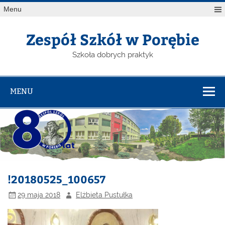
Menu
Zespół Szkół w Porębie
Szkoła dobrych praktyk
MENU
!20180525_100657
29 maja 2018
Elżbieta Pustułka