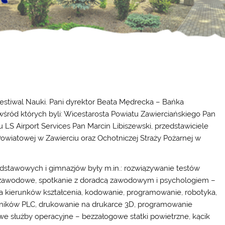
 Festiwal Nauki. Pani dyrektor Beata Mędrecka – Bańka
wśród których byli: Wicestarosta Powiatu Zawierciańskiego Pan
 LS Airport Services Pan Marcin Libiszewski, przedstawiciele
owiatowej w Zawierciu oraz Ochotniczej Straży Pożarnej w
dstawowych i gimnazjów były m.in.: rozwiązywanie testów
 zawodowe, spotkanie z doradcą zawodowym i psychologiem –
ja kierunków kształcenia, kodowanie, programowanie, robotyka,
owników PLC, drukowanie na drukarce 3D, programowanie
owe służby operacyjne – bezzałogowe statki powietrzne, kącik