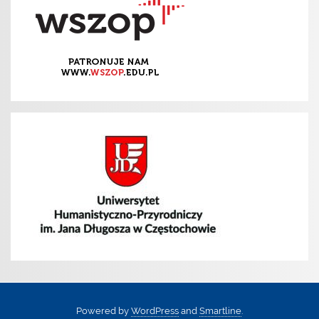
Powered by
WordPress
and
Smartline
.