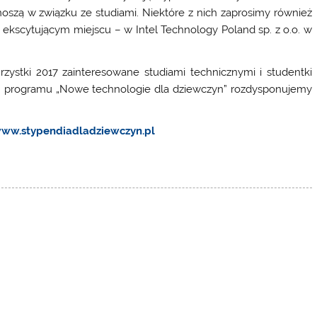
onoszą w związku ze studiami. Niektóre z nich zaprosimy również
ekscytującym miejscu – w Intel Technology Poland sp. z o.o. w
.
zystki 2017 zainteresowane studiami technicznymi i studentki
h programu „Nowe technologie dla dziewczyn” rozdysponujemy
www.stypendiadladziewczyn.pl