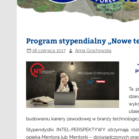
Program stypendialny „Nowe te
28 czerwca 2017
Anna Grochowska
p
Ta p
dzi
wyks
uta
budowaniu kariery zawodowej w branży technologicz
Stypendystki INTEL-PERSPEKTYWY otrzymają różn
opieką Mentora lub Mentorki – doświadczonych prac