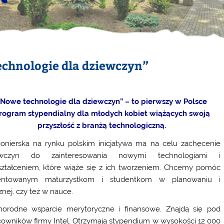
chnologie dla dziewczyn”
„Nowe technologie dla dziewczyn” – to pierwszy w Polsce
rogram stypendialny dla młodych kobiet wiążących swoją
przyszłość z branżą technologiczną.
ionierska na rynku polskim inicjatywa ma na celu zachęcenie
ewczyn do zainteresowania nowymi technologiami i
ztałceniem, które wiąże się z ich tworzeniem. Chcemy pomóc
lentowanym maturzystkom i studentkom w planowaniu i
nej, czy też w nauce.
orodne wsparcie merytoryczne i finansowe. Znajdą się pod
owników firmy Intel. Otrzymają stypendium w wysokości 12 000