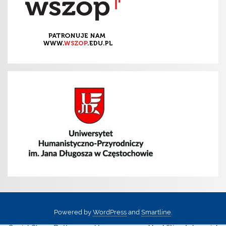
Powered by
WordPress
and
Smartline
.