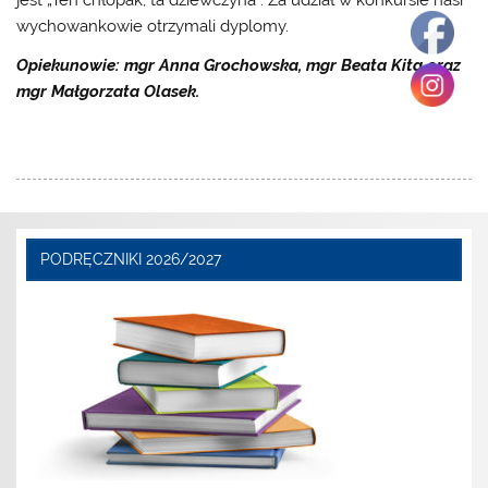
jest „Ten chłopak, ta dziewczyna”. Za udział w konkursie nasi
wychowankowie otrzymali dyplomy.
Opiekunowie: mgr Anna Grochowska, mgr Beata Kita oraz
mgr Małgorzata Olasek.
PODRĘCZNIKI 2026/2027