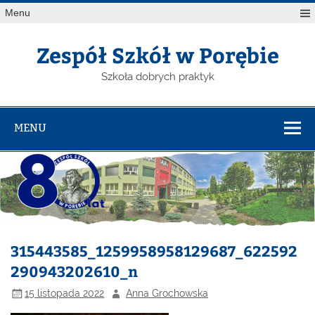
Menu
Zespół Szkół w Porębie
Szkoła dobrych praktyk
MENU
315443585_1259958958129687_622592
290943202610_n
15 listopada 2022
Anna Grochowska