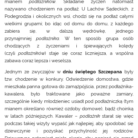
mianem
podłaźników
. Składanie życzeń natomiast
nazywano chodzeniem na podłaź. U Lachów Sądeckich, z
Podegrodzia i okolicznych wsi, chodzi się na podłaź całymi
wielkimi grupami; bo idąc od domu do domu, z każdego
zabiera się, w dalszą wędrówkę, jednego
przynajmniej
podłaźnika
. W ten sposób grupa osób
chodzących z życzeniami i śpiewających kolędy
(czyli
podłaźników
) staje się coraz liczniejsza, a wspólna
zabawa coraz lepsza i weselsza.
Jednym ze zwyczajów w
dniu świętego Szczepana
były
tzw. chodzenie w konkury. Odwiedzenie domostwa, gdzie
mieszkała panna gotowa do zamążpójścia, przez podłaźnika-
kawalera, było traktowane jako poważne zamiary,
szczególnie kiedy młodzieniec usiadł pod podłaźniczką (tym
mianem określano również ozdoby domowe), bądź choinką
w latach późniejszych. Kawaler –
podłaźnik
starał się więc
podczas takiej wizyty wypaść jak najlepiej, aby spodobać się
dziewczynie i pozyskać przychylność jej rodziców.