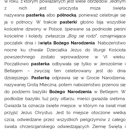
w roku, z którym powiązanych jest wiele obrzędów. Jednym
z nich jest uroczysta msza święta
nazywana
pasterką
albo
północką
, ponieważ celebruje się
ją o północy. W trakcie
pasterki
głośno biją wszystkie
kościelne dzwony w Polsce, śpiewane są podniosłe pieśni
kościelne i kolędy, zwłaszcza „
Bóg się rodzi
”, oznajmiająca
początek dnia i ś
więta Bożego Narodzenia
. Nabożeństwo
nocne ku chwale Dzieciątka Jezus do liturgii Kościoła
powszechnego zostało wprowadzone w VI wieku.
Początkowo
pasterka
odbywała się tylko w Jerozolimie i
Betlejem – zwyczaj ten celebrowany jest do dnia
dzisiejszego.
Pasterkę
odprawia się w Grocie Narodzenia,
nazywanej Grotą Mleczną, potem nabożeństwo przenosi się
do podziemi bazyliki
Bożego Narodzenia
w Betlejem. W
podłodze bazyliki, tuż przy ołtarzu, mieści gwiazda srebrna.
Gwiazda ta oznacza święte miejsce, w którym na świat miał
przyjść Jezus Chrystus. Jest to miejsce otoczone wielką
czcią, odwiedzane przez wszystkich pielgrzymów z całego
świata chrześcijańskiego odwiedzających Ziemię Świętą i