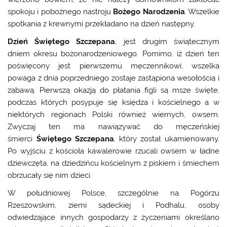
spokoju i pobożnego nastroju
Bożego Narodzenia
. Wszelkie
spotkania z krewnymi przekładano na dzień następny.
Dzień Świętego Szczepana
, jest drugim świątecznym
dniem okresu bożonarodzeniowego. Pomimo, iż dzień ten
poświęcony jest pierwszemu męczennikowi, wszelka
powaga z dnia poprzedniego zostaje zastąpiona wesołością i
zabawą. Pierwszą okazją do płatania figli są msze święte,
podczas których posypuje się księdza i kościelnego a w
niektórych regionach Polski również wiernych, owsem.
Zwyczaj ten ma nawiązywać do męczeńskiej
śmierci
Świętego Szczepana
, który został ukamienowany.
Po wyjściu z kościoła kawalerowie rzucali owsem w ładne
dziewczęta, na dziedzińcu kościelnym z piskiem i śmiechem
obrzucały się nim dzieci.
W południowej Polsce, szczególnie na Pogórzu
Rzeszowskim, ziemi sądeckiej i Podhalu, osoby
odwiedzające innych gospodarzy z życzeniami określano