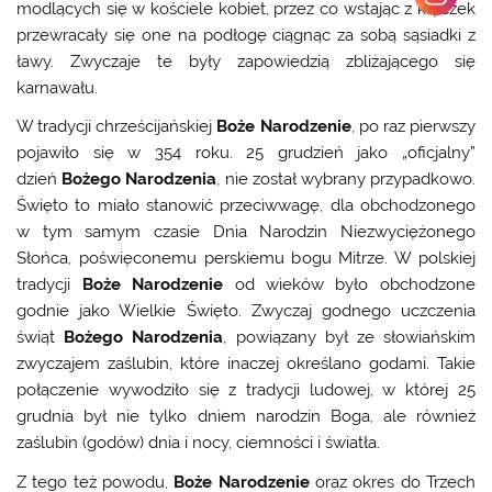
modlących się w kościele kobiet, przez co wstając z klęczek
przewracały się one na podłogę ciągnąc za sobą sąsiadki z
ławy. Zwyczaje te były zapowiedzią zbliżającego się
karnawału.
W tradycji chrześcijańskiej
Boże Narodzenie
, po raz pierwszy
pojawiło się w 354 roku. 25 grudzień jako „oficjalny”
dzień
Bożego Narodzenia
, nie został wybrany przypadkowo.
Święto to miało stanowić przeciwwagę, dla obchodzonego
w tym samym czasie Dnia Narodzin Niezwyciężonego
Słońca, poświęconemu perskiemu bogu Mitrze. W polskiej
tradycji
Boże Narodzenie
od wieków było obchodzone
godnie jako Wielkie Święto. Zwyczaj godnego uczczenia
świąt
Bożego Narodzenia
, powiązany był ze słowiańskim
zwyczajem zaślubin, które inaczej określano godami. Takie
połączenie wywodziło się z tradycji ludowej, w której 25
grudnia był nie tylko dniem narodzin Boga, ale również
zaślubin (godów) dnia i nocy, ciemności i światła.
Z tego też powodu,
Boże Narodzenie
oraz okres do Trzech