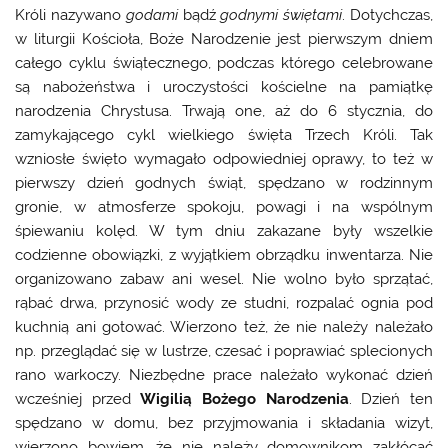
Króli nazywano
godami
bądź
godnymi świętami
. Dotychczas,
w liturgii Kościoła, Boże Narodzenie jest pierwszym dniem
całego cyklu świątecznego, podczas którego celebrowane
są nabożeństwa i uroczystości kościelne na pamiątkę
narodzenia Chrystusa. Trwają one, aż do 6 stycznia, do
zamykającego cykl wielkiego święta Trzech Króli. Tak
wzniosłe święto wymagało odpowiedniej oprawy, to też w
pierwszy dzień godnych świąt, spędzano w rodzinnym
gronie, w atmosferze spokoju, powagi i na wspólnym
śpiewaniu kolęd. W tym dniu zakazane były wszelkie
codzienne obowiązki, z wyjątkiem obrządku inwentarza. Nie
organizowano zabaw ani wesel. Nie wolno było sprzątać,
rąbać drwa, przynosić wody ze studni, rozpalać ognia pod
kuchnią ani gotować. Wierzono też, że nie należy należało
np. przeglądać się w lustrze, czesać i poprawiać splecionych
rano warkoczy. Niezbędne prace należało wykonać dzień
wcześniej przed
Wigilią Bożego Narodzenia
. Dzień ten
spędzano w domu, bez przyjmowania i składania wizyt,
wierzono bowiem, że nie należy domownikom zakłócać