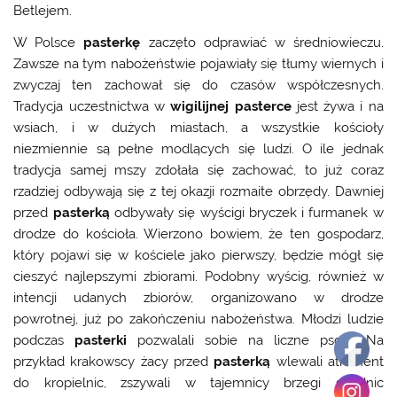
Betlejem.
W Polsce
pasterkę
zaczęto odprawiać w średniowieczu.
Zawsze na tym nabożeństwie pojawiały się tłumy wiernych i
zwyczaj ten zachował się do czasów współczesnych.
Tradycja uczestnictwa w
wigilijnej pasterce
jest żywa i na
wsiach, i w dużych miastach, a wszystkie kościoły
niezmiennie są pełne modlących się ludzi. O ile jednak
tradycja samej mszy zdołała się zachować, to już coraz
rzadziej odbywają się z tej okazji rozmaite obrzędy. Dawniej
przed
pasterką
odbywały się wyścigi bryczek i furmanek w
drodze do kościoła. Wierzono bowiem, że ten gospodarz,
który pojawi się w kościele jako pierwszy, będzie mógł się
cieszyć najlepszymi zbiorami. Podobny wyścig, również w
intencji udanych zbiorów, organizowano w drodze
powrotnej, już po zakończeniu nabożeństwa. Młodzi ludzie
podczas
pasterki
pozwalali sobie na liczne psoty. Na
przykład krakowscy żacy przed
pasterką
wlewali atrament
do kropielnic, zszywali w tajemnicy brzegi spódnic