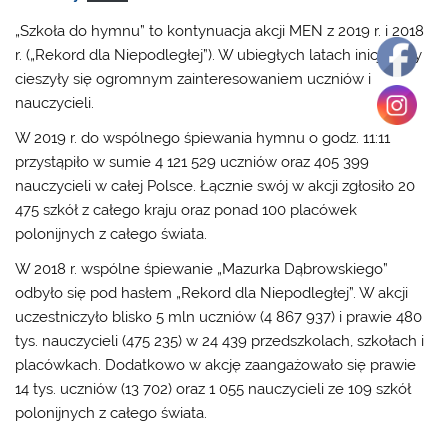
„Szkoła do hymnu” to kontynuacja akcji MEN z 2019 r. i 2018
r. („Rekord dla Niepodległej”). W ubiegłych latach inicjatywy
cieszyły się ogromnym zainteresowaniem uczniów i
nauczycieli.
W 2019 r. do wspólnego śpiewania hymnu o godz. 11:11
przystąpiło w sumie 4 121 529 uczniów oraz 405 399
nauczycieli w całej Polsce. Łącznie swój w akcji zgłosiło 20
475 szkół z całego kraju oraz ponad 100 placówek
polonijnych z całego świata.
W 2018 r. wspólne śpiewanie „Mazurka Dąbrowskiego”
odbyło się pod hasłem „Rekord dla Niepodległej”. W akcji
uczestniczyło blisko 5 mln uczniów (4 867 937) i prawie 480
tys. nauczycieli (475 235) w 24 439 przedszkolach, szkołach i
placówkach. Dodatkowo w akcję zaangażowało się prawie
14 tys. uczniów (13 702) oraz 1 055 nauczycieli ze 109 szkół
polonijnych z całego świata.