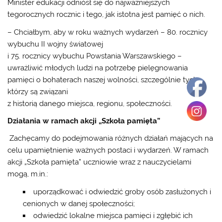
Minister edukacji odniósł się do najważniejszych
tegorocznych rocznic i tego, jak istotna jest pamięć o nich.
– Chciałbym, aby w roku ważnych wydarzeń – 80. rocznicy
wybuchu II wojny światowej
i 75. rocznicy wybuchu Powstania Warszawskiego –
uwrażliwić młodych ludzi na potrzebę pielęgnowania
pamięci o bohaterach naszej wolności, szczególnie tych,
którzy są związani
z historią danego miejsca, regionu, społeczności.
Działania w ramach akcji „Szkoła pamięta”
Zachęcamy do podejmowania różnych działań mających na
celu upamiętnienie ważnych postaci i wydarzeń. W ramach
akcji „Szkoła pamięta” uczniowie wraz z nauczycielami
mogą, m.in.:
uporządkować i odwiedzić groby osób zasłużonych i
cenionych w danej społeczności;
odwiedzić lokalne miejsca pamięci i zgłębić ich