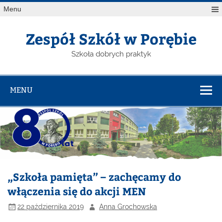
Menu
Zespół Szkół w Porębie
Szkoła dobrych praktyk
MENU
„Szkoła pamięta” – zachęcamy do
włączenia się do akcji MEN
22 października 2019
Anna Grochowska