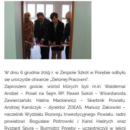
W dniu 6 grudnia 2019 r. w Zespole Szkół w Porębie odbyło
się uroczyste otwarcie „Zielonej Pracowni”.
Zaproszeni goście, wśród których byli m.in. Waldemar
Andzel – Poseł na Sejm RP, Paweł Sokół – Wicestarosta
Zawierciański, Halina Mackiewicz – Skarbnik Powiatu,
Andrzej Karolczyk – dyrektor ZOEAS, Mariusz Żakowski –
naczelnik Wydziału Rozwoju Inwestycyjnego Powiatu, radni
powiatowi: Bogusław Piotrowski i Karol Hadrych oraz
Ryszard Spyra – Burmistrz Poręby – uczestniczyli w lekcji