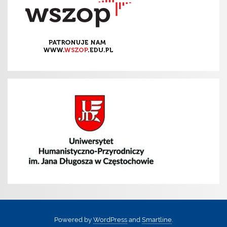
Powered by
WordPress
and
Smartline
.