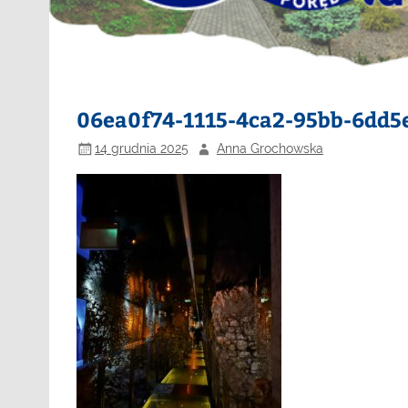
06ea0f74-1115-4ca2-95bb-6dd5
14 grudnia 2025
Anna Grochowska