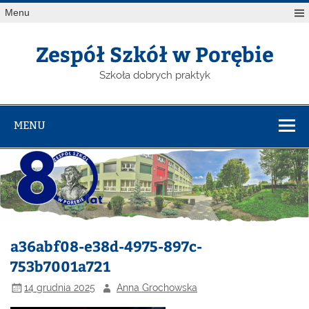
Menu
Zespół Szkół w Porębie
Szkoła dobrych praktyk
MENU
a36abf08-e38d-4975-897c-
753b7001a721
14 grudnia 2025
Anna Grochowska