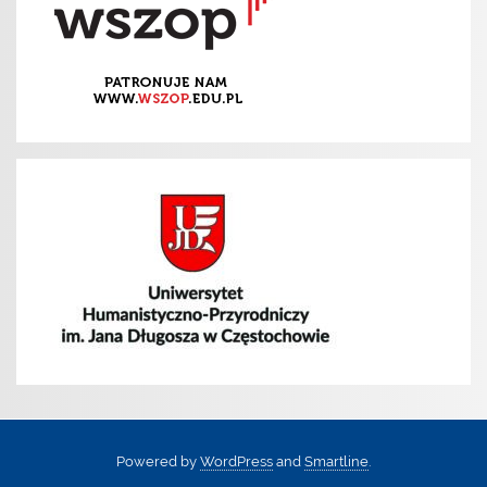
Powered by
WordPress
and
Smartline
.