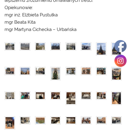
lepszemu zrozumieniu omawianych treści.
Opiekunowie:
mgr inż. Elżbieta Pustułka
mgr Beata Kita
mgr Martyna Cichecka – Urbańska