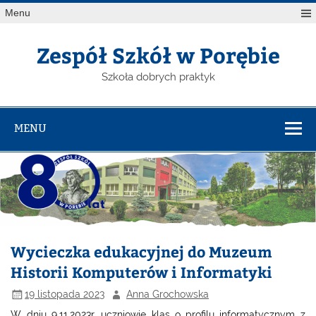
Menu
Zespół Szkół w Porębie
Szkoła dobrych praktyk
MENU
Wycieczka edukacyjnej do Muzeum
Historii Komputerów i Informatyki
19 listopada 2023
Anna Grochowska
W dniu 9.11.2023r. uczniowie klas o profilu informatycznym z