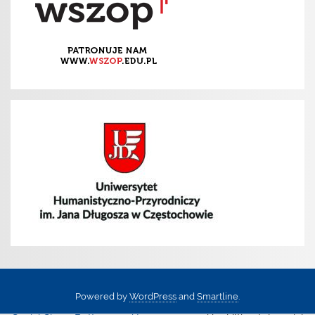
Powered by
WordPress
and
Smartline
.