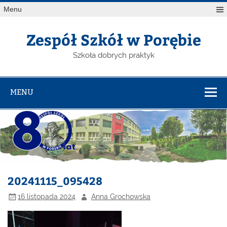
Menu
Zespół Szkół w Porębie
Szkoła dobrych praktyk
MENU
20241115_095428
16 listopada 2024
Anna Grochowska