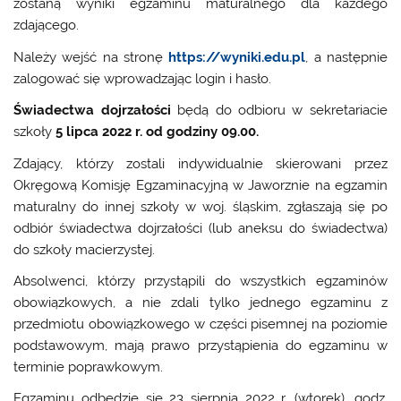
zostaną wyniki egzaminu maturalnego dla każdego
zdającego.
Należy wejść na stronę
https://wyniki.edu.pl
, a następnie
zalogować się wprowadzając login i hasło.
Świadectwa dojrzałości
będą do odbioru w sekretariacie
szkoły
5 lipca 2022 r. od godziny 09.00.
Zdający, którzy zostali indywidualnie skierowani przez
Okręgową Komisję Egzaminacyjną w Jaworznie na egzamin
maturalny do innej szkoły w woj. śląskim, zgłaszają się po
odbiór świadectwa dojrzałości (lub aneksu do świadectwa)
do szkoły macierzystej.
Absolwenci, którzy przystąpili do wszystkich egzaminów
obowiązkowych, a nie zdali tylko jednego egzaminu z
przedmiotu obowiązkowego w części pisemnej na poziomie
podstawowym, mają prawo przystąpienia do egzaminu w
terminie poprawkowym.
Egzaminu odbędzie się 23 sierpnia 2022 r. (wtorek), godz.