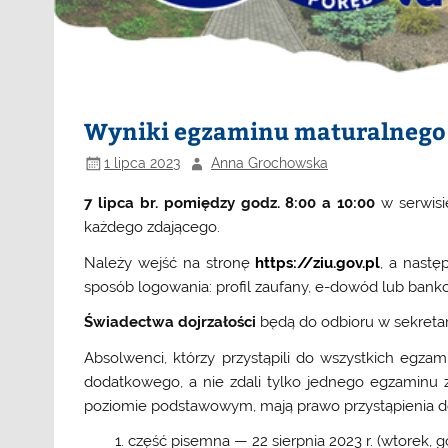
Wyniki egzaminu maturalnego
1 lipca 2023
Anna Grochowska
7 lipca br. pomiędzy godz. 8:00 a 10:00
w serwisi
każdego zdającego.
Należy wejść na stronę
https://ziu.gov.pl
, a nastę
sposób logowania: profil zaufany, e-dowód lub bank
Świadectwa dojrzałości
będą do odbioru w sekretar
Absolwenci, którzy przystąpili do wszystkich egz
dodatkowego, a nie zdali tylko jednego egzaminu
poziomie podstawowym, mają prawo przystąpienia 
część pisemna — 22 sierpnia 2023 r. (wtorek, g