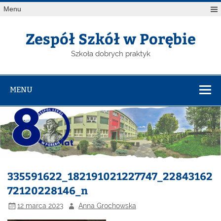
Menu
Zespół Szkół w Porębie
Szkoła dobrych praktyk
MENU
335591622_182191021227747_22843162
72120228146_n
12 marca 2023
Anna Grochowska