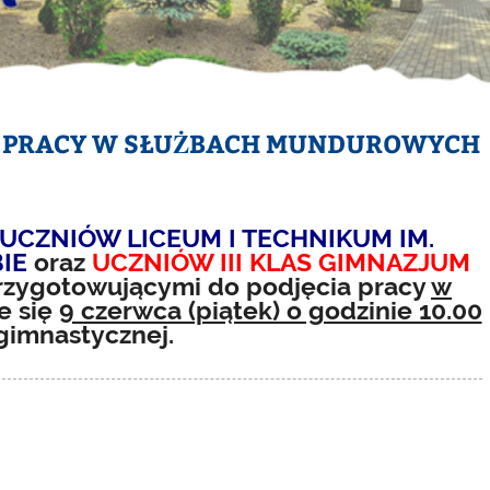
O PRACY W SŁUŻBACH MUNDUROWYCH
UCZNIÓW LICEUM I TECHNIKUM IM.
IE
oraz
UCZNIÓW III KLAS GIMNAZJUM
rzygotowującymi do podjęcia pracy
w
e się
9 czerwca (piątek) o godzinie 10.00
 gimnastycznej.