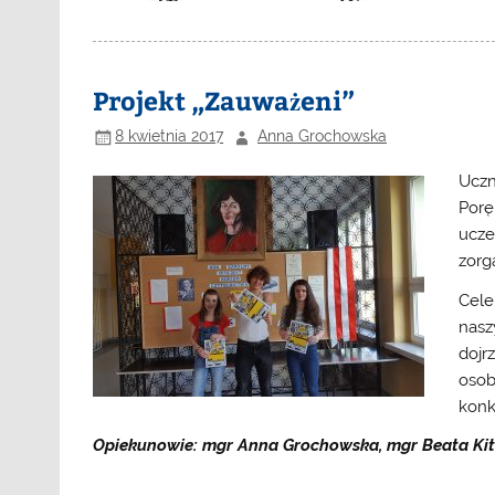
Projekt „Zauważeni”
8 kwietnia 2017
Anna Grochowska
Uczn
Porę
ucze
zorg
Cele
nasz
dojr
osob
konk
Opiekunowie: mgr Anna Grochowska, mgr Beata Kit