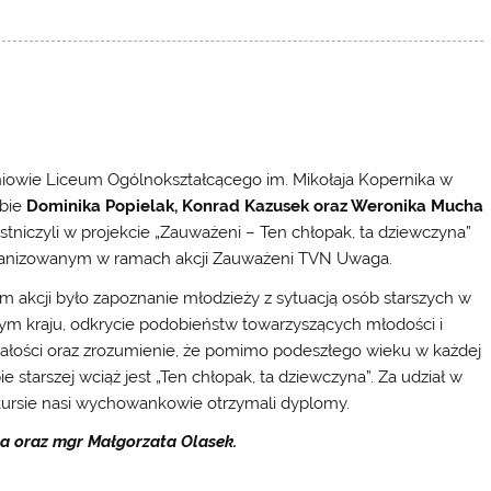
iowie Liceum Ogólnokształcącego im. Mikołaja Kopernika w
bie
Dominika Popielak, Konrad Kazusek oraz Weronika Mucha
stniczyli w projekcie „Zauważeni – Ten chłopak, ta dziewczyna”
anizowanym w ramach akcji Zauważeni TVN Uwaga.
m akcji było zapoznanie młodzieży z sytuacją osób starszych w
ym kraju, odkrycie podobieństw towarzyszących młodości i
załości oraz zrozumienie, że pomimo podeszłego wieku w każdej
ie starszej wciąż jest „Ten chłopak, ta dziewczyna”. Za udział w
ursie nasi wychowankowie otrzymali dyplomy.
a oraz mgr Małgorzata Olasek.